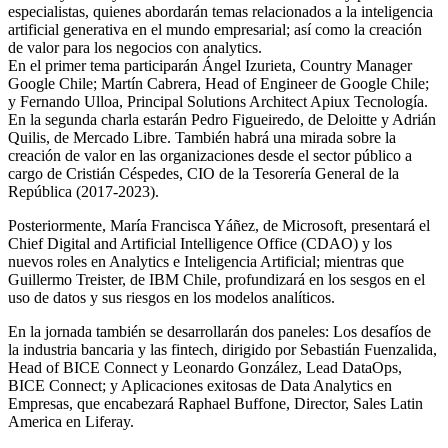
especialistas, quienes abordarán temas relacionados a la inteligencia
artificial generativa en el mundo empresarial; así como la creación
de valor para los negocios con analytics.
En el primer tema participarán Ángel Izurieta, Country Manager
Google Chile; Martín Cabrera, Head of Engineer de Google Chile;
y Fernando Ulloa, Principal Solutions Architect Apiux Tecnología.
En la segunda charla estarán Pedro Figueiredo, de Deloitte y Adrián
Quilis, de Mercado Libre. También habrá una mirada sobre la
creación de valor en las organizaciones desde el sector público a
cargo de Cristián Céspedes, CIO de la Tesorería General de la
República (2017-2023).
Posteriormente, María Francisca Yáñez, de Microsoft, presentará el
Chief Digital and Artificial Intelligence Office (CDAO) y los
nuevos roles en Analytics e Inteligencia Artificial; mientras que
Guillermo Treister, de IBM Chile, profundizará en los sesgos en el
uso de datos y sus riesgos en los modelos analíticos.
En la jornada también se desarrollarán dos paneles: Los desafíos de
la industria bancaria y las fintech, dirigido por Sebastián Fuenzalida,
Head of BICE Connect y Leonardo González, Lead DataOps,
BICE Connect; y Aplicaciones exitosas de Data Analytics en
Empresas, que encabezará Raphael Buffone, Director, Sales Latin
America en Liferay.