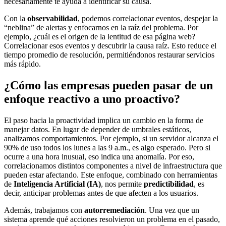
necesariamente te ayuda a identificar su causa.
Con la
observabilidad
, podemos correlacionar eventos, despejar la
“neblina” de alertas y enfocarnos en la raíz del problema. Por
ejemplo, ¿cuál es el origen de la lentitud de esa página web?
Correlacionar esos eventos y descubrir la causa raíz. Esto reduce el
tiempo promedio de resolución, permitiéndonos restaurar servicios
más rápido.
¿Cómo las empresas pueden pasar de un
enfoque reactivo a uno proactivo?
El paso hacia la proactividad implica un cambio en la forma de
manejar datos. En lugar de depender de umbrales estáticos,
analizamos comportamientos. Por ejemplo, si un servidor alcanza el
90% de uso todos los lunes a las 9 a.m., es algo esperado. Pero si
ocurre a una hora inusual, eso indica una anomalía. Por eso,
correlacionamos distintos componentes a nivel de infraestructura que
pueden estar afectando. Este enfoque, combinado con herramientas
de
Inteligencia Artificial (IA)
, nos permite
predictibilidad
, es
decir, anticipar problemas antes de que afecten a los usuarios.
Además, trabajamos con
autorremediación
. Una vez que un
sistema aprende qué acciones resolvieron un problema en el pasado,