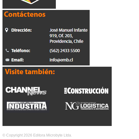
© Copyright 2026 Editora Microbyte Ltda.