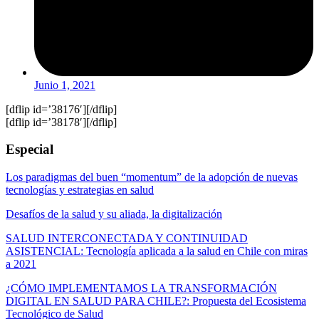
Junio 1, 2021
[dflip id=’38176′][/dflip]
[dflip id=’38178′][/dflip]
Especial
Los paradigmas del buen “momentum” de la adopción de nuevas
tecnologías y estrategias en salud
Desafíos de la salud y su aliada, la digitalización
SALUD INTERCONECTADA Y CONTINUIDAD
ASISTENCIAL: Tecnología aplicada a la salud en Chile con miras
a 2021
¿CÓMO IMPLEMENTAMOS LA TRANSFORMACIÓN
DIGITAL EN SALUD PARA CHILE?: Propuesta del Ecosistema
Tecnológico de Salud