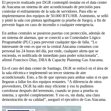
El proyecto realizado por DGR contempló instalar en el data center
de Atacama un sistema de aire acondicionado de precisión para
controlar el enfriamiento de la sala de servidores. Para ello se
implementaron dos equipos de 50.000 BTU/HR. Asimismo, se selló
y pintó la sala con pintura ignifugante (a prueba de fuego), a fin de
prevenir fugas en caso de incendio o cualquier emergencia.
En ambas centrales se pusieron puertas con protección, además de
un sistema de alarmas, que se conectó a un Controlador Lógico
Programable (PLC) para prevenir cualquier tipo de falla. “Lo
interesante de esto es que en la central Atacama contamos con
personal las 24 horas del día, por ende, cualquier alerta que se
encienda, es notificada de inmediato para poder solucionarla”,
afirmó Francisco Díaz, DBA & Capacity Planning Gas Atacama.
En el caso del data center de Santiago, DGR se enfocó en el área de
la sala eléctrica e implementó un tercer sistema de aire
acondicionado. Esto, a fin de que operara para ambas salas si es que
llegaran a fallar los dos equipos restantes. “A diferencia de otros
proveedores, DGR ha sido muy eficiente y eso lo pudimos
corroborar después del terremoto, cuando se puso a prueba su
sistema, y aprobó completamente. Y eso es, sin duda, una clara
demostración de su calidad”, aseguró el ejecutivo de Gas Atacama.