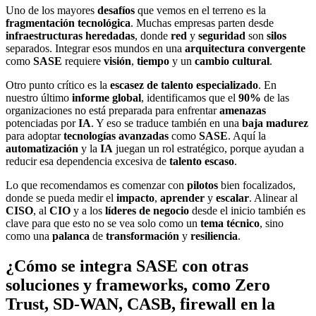
Uno de los mayores
desafíos
que vemos en el terreno es la
fragmentación tecnológica
. Muchas empresas parten desde
infraestructuras heredadas
, donde
red
y
seguridad
son
silos
separados. Integrar esos mundos en una
arquitectura convergente
como
SASE
requiere
visión
,
tiempo
y un
cambio cultural
.
Otro punto crítico es la
escasez de talento especializado
. En
nuestro último
informe global
, identificamos que el
90%
de las
organizaciones no está preparada para enfrentar
amenazas
potenciadas por
IA
. Y eso se traduce también en una
baja madurez
para adoptar
tecnologías avanzadas
como
SASE
. Aquí la
automatización
y la
IA
juegan un rol estratégico, porque ayudan a
reducir esa dependencia excesiva de
talento escaso
.
Lo que recomendamos es comenzar con
pilotos
bien focalizados,
donde se pueda medir el
impacto
,
aprender
y
escalar
. Alinear al
CISO
, al
CIO
y a los
líderes de negocio
desde el inicio también es
clave para que esto no se vea solo como un
tema técnico
, sino
como una
palanca
de
transformación
y
resiliencia
.
¿Cómo se integra SASE con otras
soluciones y frameworks, como Zero
Trust, SD-WAN, CASB, firewall en la