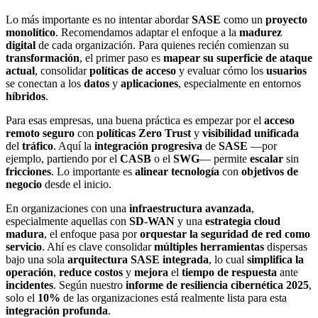
Lo más importante es no intentar abordar
SASE
como un
proyecto
monolítico
. Recomendamos adaptar el enfoque a la
madurez
digital
de cada organización. Para quienes recién comienzan su
transformación
, el primer paso es
mapear su superficie de ataque
actual
, consolidar
políticas de acceso
y evaluar cómo los
usuarios
se conectan a los
datos
y
aplicaciones
, especialmente en entornos
híbridos
.
Para esas empresas, una buena práctica es empezar por el
acceso
remoto seguro
con
políticas Zero Trust
y
visibilidad unificada
del
tráfico
. Aquí la
integración progresiva
de
SASE
—por
ejemplo, partiendo por el
CASB
o el
SWG
— permite
escalar
sin
fricciones
. Lo importante es
alinear tecnología
con
objetivos de
negocio
desde el inicio.
En organizaciones con una
infraestructura avanzada
,
especialmente aquellas con
SD-WAN
y una
estrategia cloud
madura
, el enfoque pasa por
orquestar la seguridad de red como
servicio
. Ahí es clave consolidar
múltiples herramientas
dispersas
bajo una sola
arquitectura SASE integrada
, lo cual
simplifica la
operación
,
reduce costos
y
mejora
el
tiempo de respuesta
ante
incidentes
. Según nuestro
informe de resiliencia cibernética 2025
,
solo el
10%
de las organizaciones está realmente lista para esta
integración profunda
.