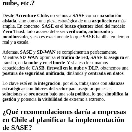
nube, etc.?
Desde
Accenture Chile,
no vemos a
SASE
como una
solución
aislada
, sino como una pieza estratégica de una
arquitectura
más
amplia. En concreto,
SASE
es el
brazo ejecutor
ideal del modelo
Zero Trust
: todo
acceso
debe ser
verificado
,
autorizado
y
monitoreado
, y eso es exactamente lo que
SASE
habilita en tiempo
real y a escala.
Además,
SASE
y
SD-WAN
se complementan perfectamente.
Mientras
SD-WAN
optimiza el
tráfico de red
,
SASE
lo
asegura
en
tránsito, en la
nube
y en el
borde
. Y si a eso le sumamos
capacidades de
CASB
,
firewall en la nube
y
DLP
, obtenemos una
postura de seguridad unificada
, dinámica y
centrada en datos
.
Lo clave está en la
integración
; por ello, trabajamos con
alianzas
estratégicas
con
líderes del sector
para asegurar que estas
soluciones
se
orquesten
bajo una sola
política
, lo que
simplifica la
gestión
y potencia la
visibilidad
de extremo a extremo.
¿Qué recomendaciones daría a empresas
en Chile al planificar la implementación
de SASE?