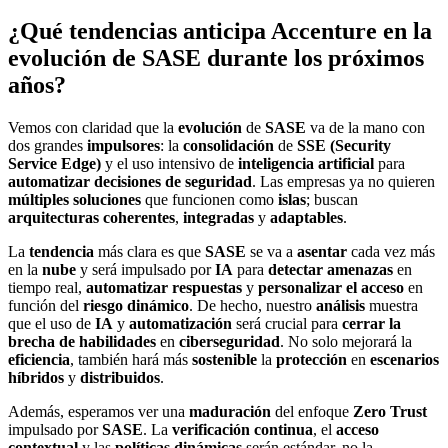
¿Qué tendencias anticipa Accenture en la
evolución de SASE durante los próximos
años?
Vemos con claridad que la
evolución
de
SASE
va de la mano con
dos grandes
impulsores
: la
consolidación
de
SSE (Security
Service Edge)
y el uso intensivo de
inteligencia artificial
para
automatizar decisiones de seguridad
. Las empresas ya no quieren
múltiples soluciones
que funcionen como
islas
; buscan
arquitecturas coherentes
,
integradas
y
adaptables
.
La
tendencia
más clara es que
SASE
se va a
asentar
cada vez más
en la
nube
y será impulsado por
IA
para
detectar amenazas
en
tiempo real,
automatizar respuestas
y
personalizar el acceso
en
función del
riesgo dinámico
. De hecho, nuestro
análisis
muestra
que el uso de
IA
y
automatización
será crucial para
cerrar la
brecha de habilidades
en
ciberseguridad
. No solo mejorará la
eficiencia
, también hará más
sostenible
la
protección
en
escenarios
híbridos
y
distribuidos
.
Además, esperamos ver una
maduración
del enfoque
Zero Trust
impulsado por
SASE
. La
verificación continua
, el
acceso
contextual
y las
políticas dinámicas
serán estándar, no la