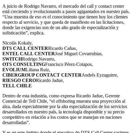
A juicio de Rodrigo Navarro, el mercado del call y contact center
está creciendo y evolucionando a pasos agigantados en nuestro país.
“Una muestra de eso es el conocimiento que tienen hoy los clientes
respecto al servicio, y que queda de manifiesto en las licitaciones,
donde las exigencias son de un alto grado de especialización y
sofisticación”, explica.
Nicolás Kokaly,
DTS CALL CENTER
Ricardo Cañas,
ENTEL CALL CENTER
José Miguel Covarrubias,
SWITCH
Rodrigo Navarro,
OTS CONSULTING
Francisco Pérez-Cotapos,
EVOLIUM
Liliana Ruiz,
CIBERGROUP CONTACT CENTER
Andrés Eyzaguirre,
RIESGO CERO
Ricardo Jadue,
TELL CHILE
Dentro de esta industria, como expresa Ricardo Jadue, Gerente
Comercial de Tell Chile, “el offshoring muestra una proyección al
alza, dada especialmente por la alta especialización de los servicios
desarrollados en nuestro país, la tecnología disponible y su precio
competitivo en relación a los costos que se manejan en naciones
desarrolladas”.
Y es en este ámbito donde el ejecutivo de DTS Call Center sostiene