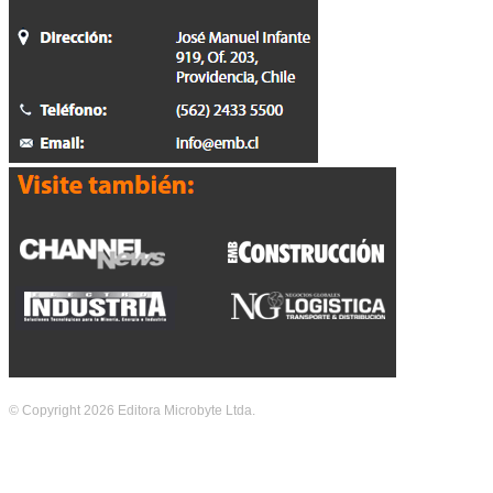
© Copyright 2026 Editora Microbyte Ltda.