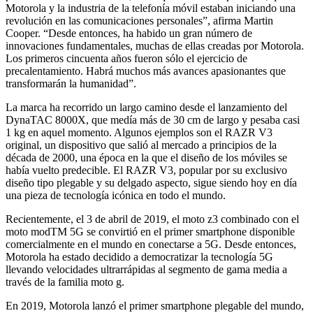
Motorola y la industria de la telefonía móvil estaban iniciando una
revolución en las comunicaciones personales”, afirma Martin
Cooper. “Desde entonces, ha habido un gran número de
innovaciones fundamentales, muchas de ellas creadas por Motorola.
Los primeros cincuenta años fueron sólo el ejercicio de
precalentamiento. Habrá muchos más avances apasionantes que
transformarán la humanidad”.
La marca ha recorrido un largo camino desde el lanzamiento del
DynaTAC 8000X, que medía más de 30 cm de largo y pesaba casi
1 kg en aquel momento. Algunos ejemplos son el RAZR V3
original, un dispositivo que salió al mercado a principios de la
década de 2000, una época en la que el diseño de los móviles se
había vuelto predecible. El RAZR V3, popular por su exclusivo
diseño tipo plegable y su delgado aspecto, sigue siendo hoy en día
una pieza de tecnología icónica en todo el mundo.
Recientemente, el 3 de abril de 2019, el moto z3 combinado con el
moto modTM 5G se convirtió en el primer smartphone disponible
comercialmente en el mundo en conectarse a 5G. Desde entonces,
Motorola ha estado decidido a democratizar la tecnología 5G
llevando velocidades ultrarrápidas al segmento de gama media a
través de la familia moto g.
En 2019, Motorola lanzó el primer smartphone plegable del mundo,