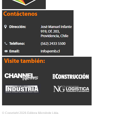
© Copyright 2026 Editora Microbyte Ltda.