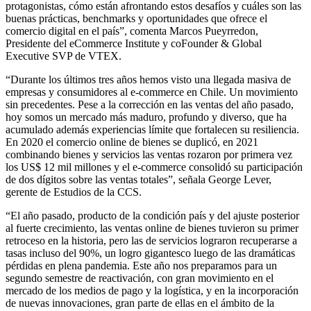
protagonistas, cómo están afrontando estos desafíos y cuáles son las
buenas prácticas, benchmarks y oportunidades que ofrece el
comercio digital en el país”, comenta Marcos Pueyrredon,
Presidente del eCommerce Institute y coFounder & Global
Executive SVP de VTEX.
“Durante los últimos tres años hemos visto una llegada masiva de
empresas y consumidores al e-commerce en Chile. Un movimiento
sin precedentes. Pese a la corrección en las ventas del año pasado,
hoy somos un mercado más maduro, profundo y diverso, que ha
acumulado además experiencias límite que fortalecen su resiliencia.
En 2020 el comercio online de bienes se duplicó, en 2021
combinando bienes y servicios las ventas rozaron por primera vez
los US$ 12 mil millones y el e-commerce consolidó su participación
de dos dígitos sobre las ventas totales”, señala George Lever,
gerente de Estudios de la CCS.
“El año pasado, producto de la condición país y del ajuste posterior
al fuerte crecimiento, las ventas online de bienes tuvieron su primer
retroceso en la historia, pero las de servicios lograron recuperarse a
tasas incluso del 90%, un logro gigantesco luego de las dramáticas
pérdidas en plena pandemia. Este año nos preparamos para un
segundo semestre de reactivación, con gran movimiento en el
mercado de los medios de pago y la logística, y en la incorporación
de nuevas innovaciones, gran parte de ellas en el ámbito de la