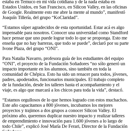
estaba en Temuco en mi vida cotidiana y de la nada estaba en
Estados Unidos, en San Francisco, en Silicon Valley, en las oficinas
de Google. Realmente esto me abre la mente al mundo”, manifestó
Joaquín Tillería, del grupo “KoClaridad”.
“Estamos súper agradecidos de esta oportunidad. Estar acá es algo
impensable para nosotros. Conocer una universidad como Standford
hace pensar que uno puede lograr todo lo que se proponga. Esto me
enseña que no hay barreras, que todo se puede”, declaró por su parte
Ivone Plaza, del grupo “ONI”.
Para Natalia Navarro, profesora guía de los estudiantes del equipo
“ONI”, el proyecto de la Fundación Soñadores “no sólo generó un
impacto importante en los alumnos, sino también en toda la
comunidad de Chépica. Esto ha sido un renacer para todos, jóvenes,
padres, apoderados, funcionarios municipales. El trabajo completo
de la fundación, desde los talleres hasta el acompañamiento y el
viaje, es algo que marcará a los chicos para toda la vida”, destacó.
“Estamos orgullosos de lo que hemos logrado con estos muchachos.
Este año capacitamos a 800 jóvenes, incubamos los mejores
proyectos y trajimos a dos grupos a conocer Silicon Valley. El
próximo año, queremos duplicar nuestro impacto y realizar talleres
de emprendimiento e innovación para 1.600 jóvenes a lo largo de
todo Chile”, explicó José María De Ferari, Director de la Fundación