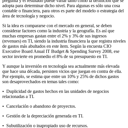
pregunta y el resultado puede variar tanto como la definición que se
adopta para determinar dicho nivel. Para algunas es sólo una cosa
contable o financiera, para otros es parte del modelo o estrategia del
área de tecnología y negocio.
Si la idea es compararse con el mercado en general, se deben
considerar factores como la industria y la geografía. Es así que
muchas empresas gastan entre el 2% y 3% de sus ingresos
(revenues) en TI, siendo la industria financiera la que registra niveles
de gastos más abultados en este ítem. Según la encuesta CIO
Executive Board Anual IT Budget & Spending Survey 2008, ese
sector invierte en promedio el 8% de su presupuesto en TI.
Y aunque la inversión en tecnología sea actualmente más elevada
que hace una década, persisten vicios que juegan en contra de ella.
Por ejemplo, se estima que entre un 10% y 25% de dichos gastos
son desaprovechados en temas tales como:
• Duplicidad de gastos hechos en las unidades de negocios
relacionadas a TI.
• Cancelación o abandono de proyectos.
• Gestión de la depreciación generada en TI.
• Subutilización o inapropiado uso de recursos.