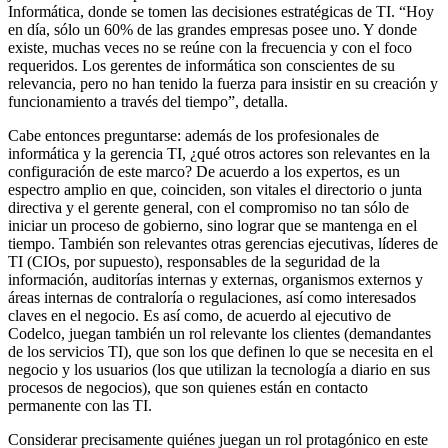
Informática, donde se tomen las decisiones estratégicas de TI. “Hoy
en día, sólo un 60% de las grandes empresas posee uno. Y donde
existe, muchas veces no se reúne con la frecuencia y con el foco
requeridos. Los gerentes de informática son conscientes de su
relevancia, pero no han tenido la fuerza para insistir en su creación y
funcionamiento a través del tiempo”, detalla.
Cabe entonces preguntarse: además de los profesionales de
informática y la gerencia TI, ¿qué otros actores son relevantes en la
configuración de este marco? De acuerdo a los expertos, es un
espectro amplio en que, coinciden, son vitales el directorio o junta
directiva y el gerente general, con el compromiso no tan sólo de
iniciar un proceso de gobierno, sino lograr que se mantenga en el
tiempo. También son relevantes otras gerencias ejecutivas, líderes de
TI (CIOs, por supuesto), responsables de la seguridad de la
información, auditorías internas y externas, organismos externos y
áreas internas de contraloría o regulaciones, así como interesados
claves en el negocio. Es así como, de acuerdo al ejecutivo de
Codelco, juegan también un rol relevante los clientes (demandantes
de los servicios TI), que son los que definen lo que se necesita en el
negocio y los usuarios (los que utilizan la tecnología a diario en sus
procesos de negocios), que son quienes están en contacto
permanente con las TI.
Considerar precisamente quiénes juegan un rol protagónico en este