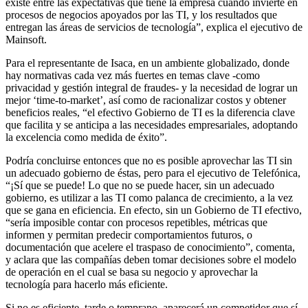
existe entre las expectativas que tiene la empresa cuando invierte en
procesos de negocios apoyados por las TI, y los resultados que
entregan las áreas de servicios de tecnología”, explica el ejecutivo de
Mainsoft.
Para el representante de Isaca, en un ambiente globalizado, donde
hay normativas cada vez más fuertes en temas clave -como
privacidad y gestión integral de fraudes- y la necesidad de lograr un
mejor ‘time-to-market’, así como de racionalizar costos y obtener
beneficios reales, “el efectivo Gobierno de TI es la diferencia clave
que facilita y se anticipa a las necesidades empresariales, adoptando
la excelencia como medida de éxito”.
Podría concluirse entonces que no es posible aprovechar las TI sin
un adecuado gobierno de éstas, pero para el ejecutivo de Telefónica,
“¡Sí que se puede! Lo que no se puede hacer, sin un adecuado
gobierno, es utilizar a las TI como palanca de crecimiento, a la vez
que se gana en eficiencia. En efecto, sin un Gobierno de TI efectivo,
“sería imposible contar con procesos repetibles, métricas que
informen y permitan predecir comportamientos futuros, o
documentación que acelere el traspaso de conocimiento”, comenta,
y aclara que las compañías deben tomar decisiones sobre el modelo
de operación en el cual se basa su negocio y aprovechar la
tecnología para hacerlo más eficiente.
Si no es eficiente, tarde o temprano, aparecerá un competidor que sí