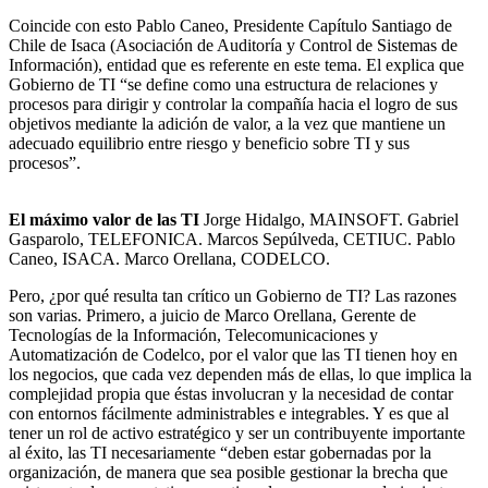
Coincide con esto Pablo Caneo, Presidente Capítulo Santiago de
Chile de Isaca (Asociación de Auditoría y Control de Sistemas de
Información), entidad que es referente en este tema. El explica que
Gobierno de TI “se define como una estructura de relaciones y
procesos para dirigir y controlar la compañía hacia el logro de sus
objetivos mediante la adición de valor, a la vez que mantiene un
adecuado equilibrio entre riesgo y beneficio sobre TI y sus
procesos”.
El máximo valor de las TI
Jorge Hidalgo, MAINSOFT. Gabriel
Gasparolo, TELEFONICA. Marcos Sepúlveda, CETIUC. Pablo
Caneo, ISACA. Marco Orellana, CODELCO.
Pero, ¿por qué resulta tan crítico un Gobierno de TI? Las razones
son varias. Primero, a juicio de Marco Orellana, Gerente de
Tecnologías de la Información, Telecomunicaciones y
Automatización de Codelco, por el valor que las TI tienen hoy en
los negocios, que cada vez dependen más de ellas, lo que implica la
complejidad propia que éstas involucran y la necesidad de contar
con entornos fácilmente administrables e integrables. Y es que al
tener un rol de activo estratégico y ser un contribuyente importante
al éxito, las TI necesariamente “deben estar gobernadas por la
organización, de manera que sea posible gestionar la brecha que