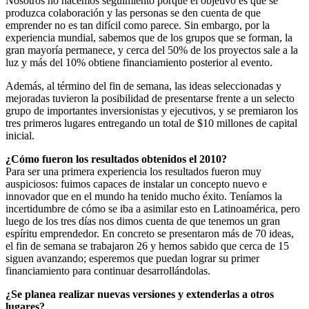
Nosotros no hacemos seguimiento porque el objetivo es que se
produzca colaboración y las personas se den cuenta de que
emprender no es tan difícil como parece. Sin embargo, por la
experiencia mundial, sabemos que de los grupos que se forman, la
gran mayoría permanece, y cerca del 50% de los proyectos sale a la
luz y más del 10% obtiene financiamiento posterior al evento.
Además, al término del fin de semana, las ideas seleccionadas y
mejoradas tuvieron la posibilidad de presentarse frente a un selecto
grupo de importantes inversionistas y ejecutivos, y se premiaron los
tres primeros lugares entregando un total de $10 millones de capital
inicial.
¿Cómo fueron los resultados obtenidos el 2010?
Para ser una primera experiencia los resultados fueron muy
auspiciosos: fuimos capaces de instalar un concepto nuevo e
innovador que en el mundo ha tenido mucho éxito. Teníamos la
incertidumbre de cómo se iba a asimilar esto en Latinoamérica, pero
luego de los tres días nos dimos cuenta de que tenemos un gran
espíritu emprendedor. En concreto se presentaron más de 70 ideas,
el fin de semana se trabajaron 26 y hemos sabido que cerca de 15
siguen avanzando; esperemos que puedan lograr su primer
financiamiento para continuar desarrollándolas.
¿Se planea realizar nuevas versiones y extenderlas a otros
lugares?