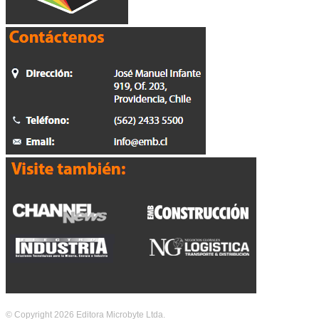
© Copyright 2026 Editora Microbyte Ltda.