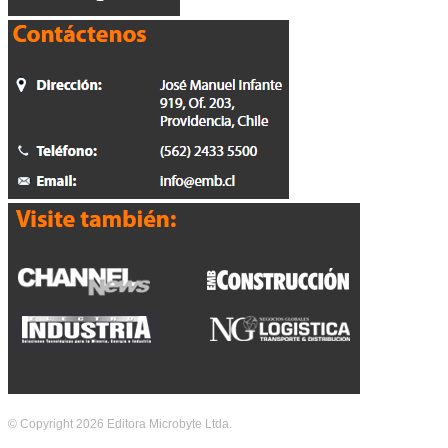
© Copyright 2026 Editora Microbyte Ltda.