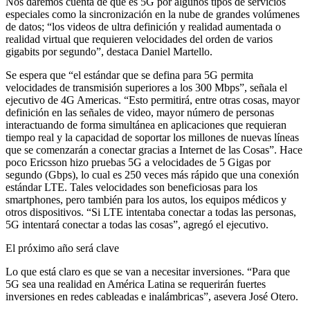
Nos daremos cuenta de que es 5G por algunos tipos de servicios
especiales como la sincronización en la nube de grandes volúmenes
de datos; “los videos de ultra definición y realidad aumentada o
realidad virtual que requieren velocidades del orden de varios
gigabits por segundo”, destaca Daniel Martello.
Se espera que “el estándar que se defina para 5G permita
velocidades de transmisión superiores a los 300 Mbps”, señala el
ejecutivo de 4G Americas. “Esto permitirá, entre otras cosas, mayor
definición en las señales de video, mayor número de personas
interactuando de forma simultánea en aplicaciones que requieran
tiempo real y la capacidad de soportar los millones de nuevas líneas
que se comenzarán a conectar gracias a Internet de las Cosas”. Hace
poco Ericsson hizo pruebas 5G a velocidades de 5 Gigas por
segundo (Gbps), lo cual es 250 veces más rápido que una conexión
estándar LTE. Tales velocidades son beneficiosas para los
smartphones, pero también para los autos, los equipos médicos y
otros dispositivos. “Si LTE intentaba conectar a todas las personas,
5G intentará conectar a todas las cosas”, agregó el ejecutivo.
El próximo año será clave
Lo que está claro es que se van a necesitar inversiones. “Para que
5G sea una realidad en América Latina se requerirán fuertes
inversiones en redes cableadas e inalámbricas”, asevera José Otero.