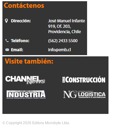
© Copyright 2026 Editora Microbyte Ltda.