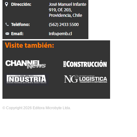
© Copyright 2026 Editora Microbyte Ltda.