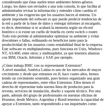
considerando que éstas suelen tener ambientes hetero-géneos.
Luego, los datos son enviados a una sola consola, lo que facilita al
administrador revisar la información y entender cómo cambia el
ambiente y las exigencias que los usuarios hacen al sistema. Un
aporte importante del software es que puede predecir tendencias de
la red a partir de la base de datos y entregar informes al encargado,
es decir, determinar si se acabará la memoria según un récord
histórico o si existe un cuello de botella en cierto switch o router.
Todo esto permite al administrador optimizar su ambiente y evitar
downtimes o fallas, redituando en beneficios tanto para la
productividad de los usuarios como rentabilidad final de la empresa.
Este software es multiplataforma, pues funciona en Unix, Windows
NT, AS/400, entre otros; y multisuplidor, ya que tenemos alianzas
con IBM, Oracle, Informix y SAP, por ejemplo.
¿Cómo trabaja BMC con su representante Extension?
A nivel mundial, América Latina es uno de los mercados de mayor
crecimiento y desde que entramos en él, hace cuatro años, hemos
tenido un crecimiento sostenido, pues hemos organizado una gran
cadena de representantes, entre ellos Extension. Ellos tienen el
derecho de representar toda nuestra línea de productos para la
reventa, servicios de instalación, diseño y soporte técnico. Por otra
parte, además del grupo de profesionales en nuestras oficinas de
Houston, desde México, Argentina y Brasil tenemos la capacidad de
apoyar a Extension, tanto respondiendo a sus inquietudes como