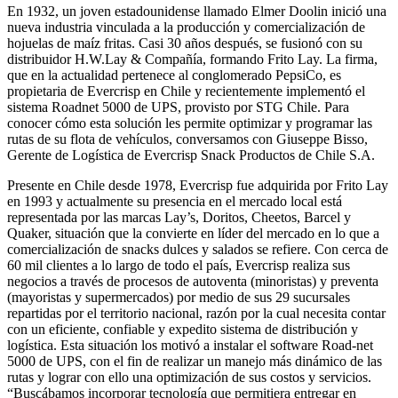
En 1932, un joven estadounidense llamado Elmer Doolin inició una
nueva industria vinculada a la producción y comercialización de
hojuelas de maíz fritas. Casi 30 años después, se fusionó con su
distribuidor H.W.Lay & Compañía, formando Frito Lay. La firma,
que en la actualidad pertenece al conglomerado PepsiCo, es
propietaria de Evercrisp en Chile y recientemente implementó el
sistema Roadnet 5000 de UPS, provisto por STG Chile. Para
conocer cómo esta solución les permite optimizar y programar las
rutas de su flota de vehículos, conversamos con Giuseppe Bisso,
Gerente de Logística de Evercrisp Snack Productos de Chile S.A.
Presente en Chile desde 1978, Evercrisp fue adquirida por Frito Lay
en 1993 y actualmente su presencia en el mercado local está
representada por las marcas Lay’s, Doritos, Cheetos, Barcel y
Quaker, situación que la convierte en líder del mercado en lo que a
comercialización de snacks dulces y salados se refiere. Con cerca de
60 mil clientes a lo largo de todo el país, Evercrisp realiza sus
negocios a través de procesos de autoventa (minoristas) y preventa
(mayoristas y supermercados) por medio de sus 29 sucursales
repartidas por el territorio nacional, razón por la cual necesita contar
con un eficiente, confiable y expedito sistema de distribución y
logística. Esta situación los motivó a instalar el software Road-net
5000 de UPS, con el fin de realizar un manejo más dinámico de las
rutas y lograr con ello una optimización de sus costos y servicios.
“Buscábamos incorporar tecnología que permitiera entregar en