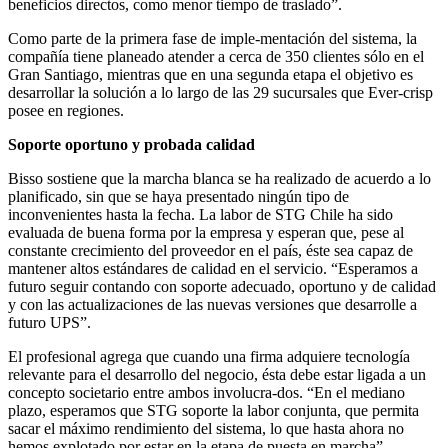
beneficios directos, como menor tiempo de traslado”.
Como parte de la primera fase de imple-mentación del sistema, la
compañía tiene planeado atender a cerca de 350 clientes sólo en el
Gran Santiago, mientras que en una segunda etapa el objetivo es
desarrollar la solución a lo largo de las 29 sucursales que Ever-crisp
posee en regiones.
Soporte oportuno y probada calidad
Bisso sostiene que la marcha blanca se ha realizado de acuerdo a lo
planificado, sin que se haya presentado ningún tipo de
inconvenientes hasta la fecha. La labor de STG Chile ha sido
evaluada de buena forma por la empresa y esperan que, pese al
constante crecimiento del proveedor en el país, éste sea capaz de
mantener altos estándares de calidad en el servicio. “Esperamos a
futuro seguir contando con soporte adecuado, oportuno y de calidad
y con las actualizaciones de las nuevas versiones que desarrolle a
futuro UPS”.
El profesional agrega que cuando una firma adquiere tecnología
relevante para el desarrollo del negocio, ésta debe estar ligada a un
concepto societario entre ambos involucra-dos. “En el mediano
plazo, esperamos que STG soporte la labor conjunta, que permita
sacar el máximo rendimiento del sistema, lo que hasta ahora no
hemos explotado por estar en la etapa de puesta en marcha”.