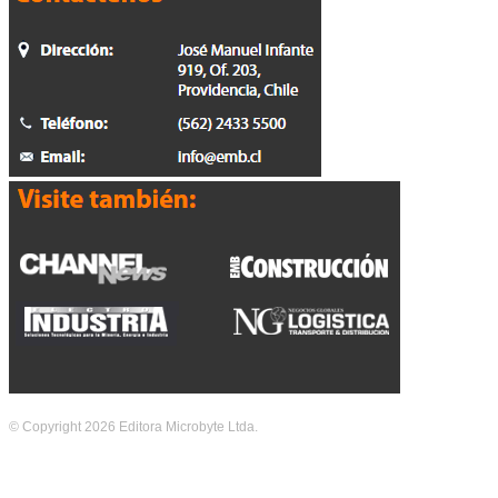
© Copyright 2026 Editora Microbyte Ltda.