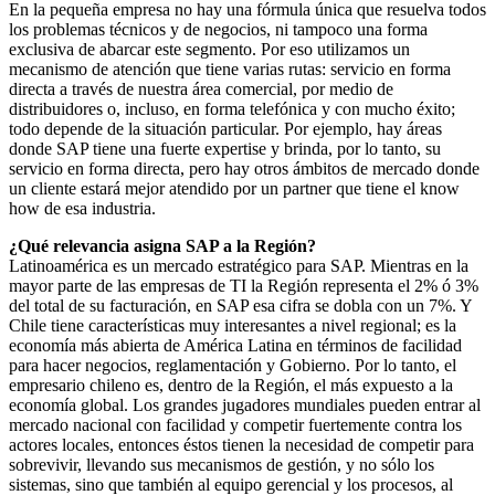
En la pequeña empresa no hay una fórmula única que resuelva todos
los problemas técnicos y de negocios, ni tampoco una forma
exclusiva de abarcar este segmento. Por eso utilizamos un
mecanismo de atención que tiene varias rutas: servicio en forma
directa a través de nuestra área comercial, por medio de
distribuidores o, incluso, en forma telefónica y con mucho éxito;
todo depende de la situación particular. Por ejemplo, hay áreas
donde SAP tiene una fuerte expertise y brinda, por lo tanto, su
servicio en forma directa, pero hay otros ámbitos de mercado donde
un cliente estará mejor atendido por un partner que tiene el know
how de esa industria.
¿Qué relevancia asigna SAP a la Región?
Latinoamérica es un mercado estratégico para SAP. Mientras en la
mayor parte de las empresas de TI la Región representa el 2% ó 3%
del total de su facturación, en SAP esa cifra se dobla con un 7%. Y
Chile tiene características muy interesantes a nivel regional; es la
economía más abierta de América Latina en términos de facilidad
para hacer negocios, reglamentación y Gobierno. Por lo tanto, el
empresario chileno es, dentro de la Región, el más expuesto a la
economía global. Los grandes jugadores mundiales pueden entrar al
mercado nacional con facilidad y competir fuertemente contra los
actores locales, entonces éstos tienen la necesidad de competir para
sobrevivir, llevando sus mecanismos de gestión, y no sólo los
sistemas, sino que también al equipo gerencial y los procesos, al