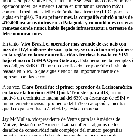
Impulsado por Motive ES, Entel Chile se posicionó como el primer
operador móvil de América Latina en brindar un servicio móvil
comercial mediante satélites de órbita baja terrestre (LEO, por sus
siglas en inglés).
En su primer mes, la compañía cubrió a más de
450.000 usuarios únicos en la Patagonia y comunidades costeras
remotas donde nunca había llegado infraestructura terrestre de
telecomunicaciones
.
En tanto,
Vivo Brasil, el operador más grande de ese país con
más de 117,4 millones de suscriptores, se convirtió en el primero
en la región en lanzar autenticación silenciosa basada en SIM
bajo el marco GSMA Open Gateway
. Esta herramienta reemplazó
los códigos SMS OTP por una verificación criptográfica invisible
basada en SIM, lo que sigue siendo una importante fuente de
ingresos para las telcos.
A su vez,
Claro Brasil fue el primer operador de Latinoamérica
en lanzar la función eSIM Quick Transfer para iOS
, lo que
motivó un crecimiento interanual del 63% en descargas de eSIM y
un incremento mensual promedio del 15% en adopción, mientras
que la expansión hacia Android ya está en marcha.
Jay McMullan, vicepresidente de Ventas para las Américas de
Motive, destacó que “América Latina enfrenta algunos de los
desafíos de conectividad más complejos del mundo: geografías
remotas, ecosistemas de fraude que explotan mecanismos de