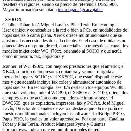
resellers en regiones, siendo su precio de referencia US$3.900.
Mayor información solicitar a
jmarriagada@carvajal.cl
XEROX
Catalina Tobar, José Miguel Lavín y Pilar Terán
E
n tecnologías
láser e inkjet y conectables a la red o bien a PCs, en modalidades de
hojas sueltas o cama plana, Xerox ofrece multifuncionales que se
ajustan a las necesidades de cada cliente. En el caso de unidades no
conectables a un punto de red, comercializa, a través de su canal, los
modelos inkjet color WC 470cx, orientado al SOHO y que actúa
como impresora, fax, copiadora y
scanner; el WC 490cx, con mejores prestaciones que el anterior; el
XK40, solución de impresora, copiadora y scanner dirigida al
mercado hogar y SOHO; y el XK50C, que estará disponible este
mes y que además incluye fax color y alimentador automático de
hojas sueltas. En tecnología láser b/n destacan los equipos WC385,
que está evolucionando al WC390; el XE80 y el XD100, orientados
a empresas y que actúan como copiadoras e impresoras; y el
DWC555, que es copiadora, impresora, fax y PC fax. José Miguel
Lavín, Director de Canales de Xerox, destaca que «la mayoría de
nuestros multifuncionales incluyen los software TextBridge PRO y
Pagis PRO, lo cual es un valor agregado». Por otra parte, Catalina
Tobar y Pilar Terán, Product Managers Pyme y Cuentas
Corporativas, indican que en multifuncionales de red,