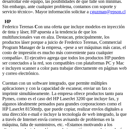
desarrollar este equipo, las posibilidades de que falle son mínimas.
Sin embargo, ante cualquier problema, contamos con soporte y
servicio técnico». Mayor información solicitar a
cguzman@epson.cl
HP
Federico Terenas
C
on una oferta que incluye modelos en inyección
de tinta y láser, HP apuesta a la tendencia de que los
multifuncionales van en alza. Destacan, principalmente, los
productos láser porque a juicio de Frederico Terenas, Commercial
Program Manager de la empresa, «pese a ser máquinas más caras, el
costo de impresión es mucho más conveniente para cualquier
compañía». El ejecutivo agrega que todos los productos HP pueden
ser conectados a la red, son compatibles con plataformas PC y Mac
e incluyen scanner a color para trabajar directamente en páginas web
y correo electrónico.
Cuentan con un software integrado, que permite múltiples
aplicaciones y con la capacidad de escanear, enviar un fax o
imprimir simultáneamente. La empresa ofrece productos tanto para
Pymes, como es el caso del HP LaserJet 3200 que incluye fax, y
algunos idealmente pensados para grandes corporaciones como el
HP LaserJet 8150mfp, que puede copiar, realizar envíos digitales a
una dirección e-mail e incluye la tecnología de web integrado, la que
a través de Internet envía correos avisando de problemas en la
máquina, falta de suministros, etc. «Estamos motivando a los