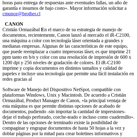
horas para entrega de respuestas ante eventuales fallas, un año de
garantía e insumos de bajo costo». Mayor información solicitar a
cmunoz@brother.cl
CANON
Cristián Ormazábal
E
n el marco de su estrategia de manejo de
documentos, recientemente, Canon lanzó al mercado el iR-C2100,
una máquina a color con tecnología láser orientada a grandes y
medianas empresas. Algunas de las características de este equipo,
que puede reemplazar a cuatro impresoras láser, es que imprime 21
ppm tanto en b/n y color con una resolución de impresión de 600 x
1200 dpi y 256 niveles de gradación de colores. El iR-C2100
imprime y copia documentos en distintos tamaños y calidad de
papeles e incluye una tecnología que permite una fácil instalación en
redes gracias al
Software de Manejo del Dispositivo NetSpot, compatible con
plataformas Windows, Unix y Macintosh. De acuerdo a Cristián
Ormazábal, Product Manager de Canon, «la principal ventaja de
esta máquina es que permite distintas opciones de acabado de
documentos, pudiendo -sin importar la cantidad de impresiones-
dejar el trabajo perforado, corche-teado e incluso como cuadernillo».
Dentro de las opciones de terminado existe la posibilidad de
compaginar y engrapar documentos de hasta 50 hojas a la vez y
doblar páginas por la mitad para crear boletines informativos y