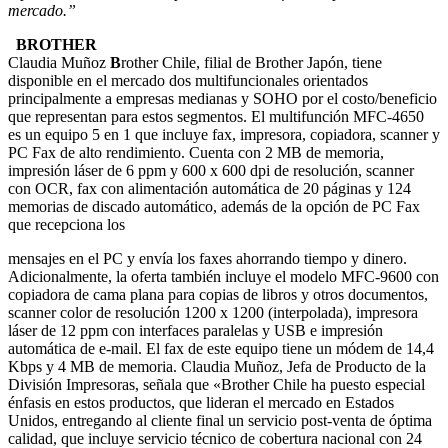
mercado.”
BROTHER
Claudia Muñoz
B
rother Chile, filial de Brother Japón, tiene
disponible en el mercado dos multifuncionales orientados
principalmente a empresas medianas y SOHO por el costo/beneficio
que representan para estos segmentos. El multifunción MFC-4650
es un equipo 5 en 1 que incluye fax, impresora, copiadora, scanner y
PC Fax de alto rendimiento. Cuenta con 2 MB de memoria,
impresión láser de 6 ppm y 600 x 600 dpi de resolución, scanner
con OCR, fax con alimentación automática de 20 páginas y 124
memorias de discado automático, además de la opción de PC Fax
que recepciona los
mensajes en el PC y envía los faxes ahorrando tiempo y dinero.
Adicionalmente, la oferta también incluye el modelo MFC-9600 con
copiadora de cama plana para copias de libros y otros documentos,
scanner color de resolución 1200 x 1200 (interpolada), impresora
láser de 12 ppm con interfaces paralelas y USB e impresión
automática de e-mail. El fax de este equipo tiene un módem de 14,4
Kbps y 4 MB de memoria. Claudia Muñoz, Jefa de Producto de la
División Impresoras, señala que «Brother Chile ha puesto especial
énfasis en estos productos, que lideran el mercado en Estados
Unidos, entregando al cliente final un servicio post-venta de óptima
calidad, que incluye servicio técnico de cobertura nacional con 24