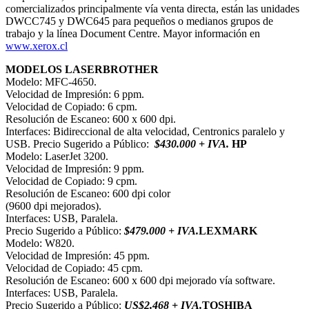
comercializados principalmente vía venta directa, están las unidades
DWCC745 y DWC645 para pequeños o medianos grupos de
trabajo y la línea Document Centre. Mayor información en
www.xerox.cl
MODELOS LASER
BROTHER
Modelo: MFC-4650.
Velocidad de Impresión: 6 ppm.
Velocidad de Copiado: 6 cpm.
Resolución de Escaneo: 600 x 600 dpi.
Interfaces: Bidireccional de alta velocidad, Centronics paralelo y
USB. Precio Sugerido a Público:
$430.000 + IVA.
HP
Modelo: LaserJet 3200.
Velocidad de Impresión: 9 ppm.
Velocidad de Copiado: 9 cpm.
Resolución de Escaneo: 600 dpi color
(9600 dpi mejorados).
Interfaces: USB, Paralela.
Precio Sugerido a Público:
$479.000 + IVA.
LEXMARK
Modelo: W820.
Velocidad de Impresión: 45 ppm.
Velocidad de Copiado: 45 cpm.
Resolución de Escaneo: 600 x 600 dpi mejorado vía software.
Interfaces: USB, Paralela.
Precio Sugerido a Público:
US$2.468 + IVA.
TOSHIBA