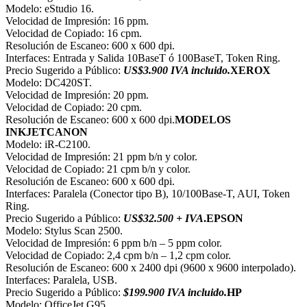
Modelo: eStudio 16.
Velocidad de Impresión: 16 ppm.
Velocidad de Copiado: 16 cpm.
Resolución de Escaneo: 600 x 600 dpi.
Interfaces: Entrada y Salida 10BaseT ó 100BaseT, Token Ring.
Precio Sugerido a Público:
US$3.900 IVA incluido.
XEROX
Modelo: DC420ST.
Velocidad de Impresión: 20 ppm.
Velocidad de Copiado: 20 cpm.
Resolución de Escaneo: 600 x 600 dpi.
MODELOS
INKJET
CANON
Modelo: iR-C2100.
Velocidad de Impresión: 21 ppm b/n y color.
Velocidad de Copiado: 21 cpm b/n y color.
Resolución de Escaneo: 600 x 600 dpi.
Interfaces: Paralela (Conector tipo B), 10/100Base-T, AUI, Token
Ring.
Precio Sugerido a Público:
US$32.500 + IVA
.
EPSON
Modelo: Stylus Scan 2500.
Velocidad de Impresión: 6 ppm b/n – 5 ppm color.
Velocidad de Copiado: 2,4 cpm b/n – 1,2 cpm color.
Resolución de Escaneo: 600 x 2400 dpi (9600 x 9600 interpolado).
Interfaces: Paralela, USB.
Precio Sugerido a Público:
$199.900 IVA incluido.
HP
Modelo: OfficeJet G95.