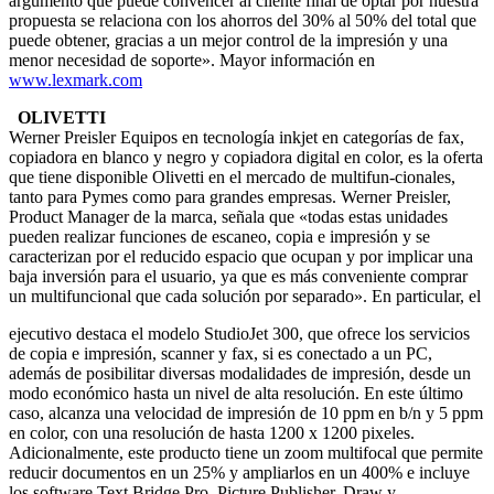
argumento que puede convencer al cliente final de optar por nuestra
propuesta se relaciona con los ahorros del 30% al 50% del total que
puede obtener, gracias a un mejor control de la impresión y una
menor necesidad de soporte». Mayor información en
www.lexmark.com
OLIVETTI
Werner Preisler
Equipos en tecnología inkjet en categorías de fax,
copiadora en blanco y negro y copiadora digital en color, es la oferta
que tiene disponible Olivetti en el mercado de multifun-cionales,
tanto para Pymes como para grandes empresas. Werner Preisler,
Product Manager de la marca, señala que «todas estas unidades
pueden realizar funciones de escaneo, copia e impresión y se
caracterizan por el reducido espacio que ocupan y por implicar una
baja inversión para el usuario, ya que es más conveniente comprar
un multifuncional que cada solución por separado». En particular, el
ejecutivo destaca el modelo StudioJet 300, que ofrece los servicios
de copia e impresión, scanner y fax, si es conectado a un PC,
además de posibilitar diversas modalidades de impresión, desde un
modo económico hasta un nivel de alta resolución. En este último
caso, alcanza una velocidad de impresión de 10 ppm en b/n y 5 ppm
en color, con una resolución de hasta 1200 x 1200 pixeles.
Adicionalmente, este producto tiene un zoom multifocal que permite
reducir documentos en un 25% y ampliarlos en un 400% e incluye
los software Text Bridge Pro, Picture Publisher, Draw y