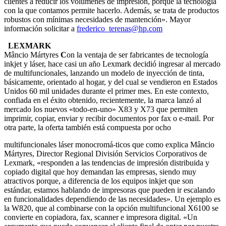
clientes a reducir los volúmenes de impresión, porque la tecnología
con la que contamos permite hacerlo. Además, se trata de productos
robustos con mínimas necesidades de mantención». Mayor
información solicitar a
frederico_terenas@hp.com
LEXMARK
Mâncio Mártyres
C
on la ventaja de ser fabricantes de tecnología
inkjet y láser, hace casi un año Lexmark decidió ingresar al mercado
de multifuncionales, lanzando un modelo de inyección de tinta,
básicamente, orientado al hogar, y del cual se vendieron en Estados
Unidos 60 mil unidades durante el primer mes. En este contexto,
confiada en el éxito obtenido, recientemente, la marca lanzó al
mercado los nuevos «todo-en-uno» X83 y X73 que permiten
imprimir, copiar, enviar y recibir documentos por fax o e-mail. Por
otra parte, la oferta también está compuesta por ocho
multifuncionales láser monocromá-ticos que como explica Mâncio
Mártyres, Director Regional División Servicios Corporativos de
Lexmark, «responden a las tendencias de impresión distribuida y
copiado digital que hoy demandan las empresas, siendo muy
atractivos porque, a diferencia de los equipos inkjet que son
estándar, estamos hablando de impresoras que pueden ir escalando
en funcionalidades dependiendo de las necesidades». Un ejemplo es
la W820, que al combinarse con la opción multifuncional X6100 se
convierte en copiadora, fax, scanner e impresora digital. «Un