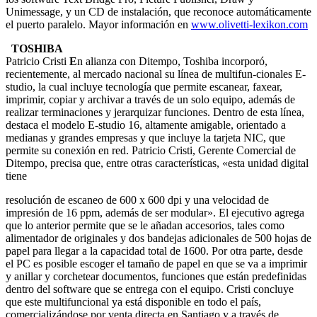
Unimessage, y un CD de instalación, que reconoce automáticamente
el puerto paralelo. Mayor información en
www.olivetti-lexikon.com
TOSHIBA
Patricio Cristi
E
n alianza con Ditempo, Toshiba incorporó,
recientemente, al mercado nacional su línea de multifun-cionales E-
studio, la cual incluye tecnología que permite escanear, faxear,
imprimir, copiar y archivar a través de un solo equipo, además de
realizar terminaciones y jerarquizar funciones. Dentro de esta línea,
destaca el modelo E-studio 16, altamente amigable, orientado a
medianas y grandes empresas y que incluye la tarjeta NIC, que
permite su conexión en red. Patricio Cristi, Gerente Comercial de
Ditempo, precisa que, entre otras características, «esta unidad digital
tiene
resolución de escaneo de 600 x 600 dpi y una velocidad de
impresión de 16 ppm, además de ser modular». El ejecutivo agrega
que lo anterior permite que se le añadan accesorios, tales como
alimentador de originales y dos bandejas adicionales de 500 hojas de
papel para llegar a la capacidad total de 1600. Por otra parte, desde
el PC es posible escoger el tamaño de papel en que se va a imprimir
y anillar y corchetear documentos, funciones que están predefinidas
dentro del software que se entrega con el equipo. Cristi concluye
que este multifuncional ya está disponible en todo el país,
comercializándose por venta directa en Santiago y a través de