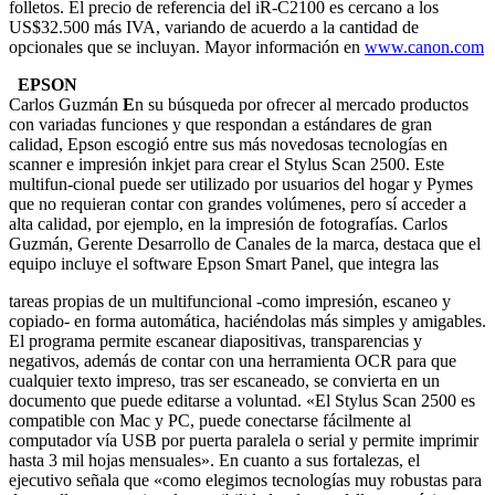
folletos. El precio de referencia del iR-C2100 es cercano a los
US$32.500 más IVA, variando de acuerdo a la cantidad de
opcionales que se incluyan. Mayor información en
www.canon.com
EPSON
Carlos Guzmán
E
n su búsqueda por ofrecer al mercado productos
con variadas funciones y que respondan a estándares de gran
calidad, Epson escogió entre sus más novedosas tecnologías en
scanner e impresión inkjet para crear el Stylus Scan 2500. Este
multifun-cional puede ser utilizado por usuarios del hogar y Pymes
que no requieran contar con grandes volúmenes, pero sí acceder a
alta calidad, por ejemplo, en la impresión de fotografías. Carlos
Guzmán, Gerente Desarrollo de Canales de la marca, destaca que el
equipo incluye el software Epson Smart Panel, que integra las
tareas propias de un multifuncional -como impresión, escaneo y
copiado- en forma automática, haciéndolas más simples y amigables.
El programa permite escanear diapositivas, transparencias y
negativos, además de contar con una herramienta OCR para que
cualquier texto impreso, tras ser escaneado, se convierta en un
documento que puede editarse a voluntad. «El Stylus Scan 2500 es
compatible con Mac y PC, puede conectarse fácilmente al
computador vía USB por puerta paralela o serial y permite imprimir
hasta 3 mil hojas mensuales». En cuanto a sus fortalezas, el
ejecutivo señala que «como elegimos tecnologías muy robustas para