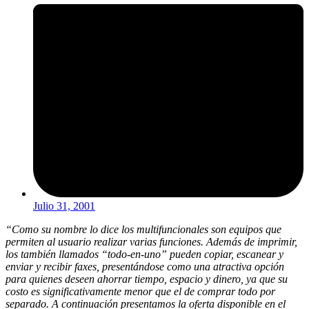
Julio 31, 2001
“Como su nombre lo dice los multifuncionales son equipos que
permiten al usuario realizar varias funciones. Además de imprimir,
los también llamados “todo-en-uno” pueden copiar, escanear y
enviar y recibir faxes, presentándose como una atractiva opción
para quienes deseen ahorrar tiempo, espacio y dinero, ya que su
costo es significativamente menor que el de comprar todo por
separado. A continuación presentamos la oferta disponible en el