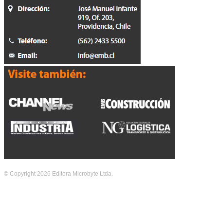
© Copyright 2026 Editora Microbyte Ltda.