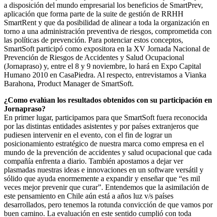
a disposición del mundo empresarial los beneficios de SmartPrev,
aplicación que forma parte de la suite de gestión de RRHH
SmartRent y que da posibilidad de alinear a toda la organización en
torno a una administración preventiva de riesgos, comprometida con
las políticas de prevención. Para potenciar estos conceptos,
SmartSoft participó como expositora en la XV Jornada Nacional de
Prevención de Riesgos de Accidentes y Salud Ocupacional
(Jornapraso) y, entre el 8 y 9 noviembre, lo hará en Expo Capital
Humano 2010 en CasaPiedra. Al respecto, entrevistamos a Vianka
Barahona, Product Manager de SmartSoft.
¿Como evalúan los resultados obtenidos con su participación en
Jornapraso?
En primer lugar, participamos para que SmartSoft fuera reconocida
por las distintas entidades asistentes y por países extranjeros que
pudiesen intervenir en el evento, con el fin de lograr un
posicionamiento estratégico de nuestra marca como empresa en el
mundo de la prevención de accidentes y salud ocupacional que cada
compañía enfrenta a diario. También apostamos a dejar ver
plasmadas nuestras ideas e innovaciones en un software versátil y
sólido que ayuda enormemente a expandir y enseñar que “es mil
veces mejor prevenir que curar”. Entendemos que la asimilación de
este pensamiento en Chile aún está a años luz v/s países
desarrollados, pero tenemos la rotunda convicción de que vamos por
buen camino. La evaluación en este sentido cumplió con toda