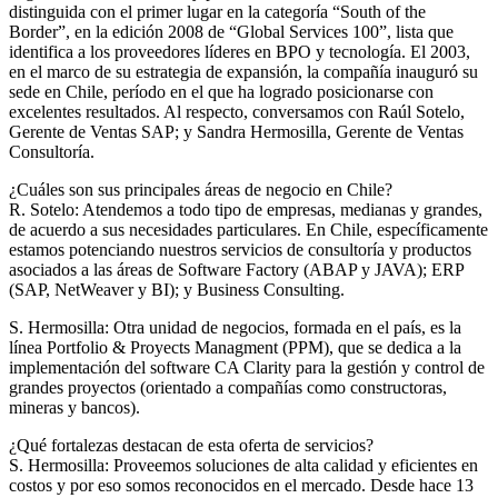
distinguida con el primer lugar en la categoría “South of the
Border”, en la edición 2008 de “Global Services 100”, lista que
identifica a los proveedores líderes en BPO y tecnología. El 2003,
en el marco de su estrategia de expansión, la compañía inauguró su
sede en Chile, período en el que ha logrado posicionarse con
excelentes resultados. Al respecto, conversamos con Raúl Sotelo,
Gerente de Ventas SAP; y Sandra Hermosilla, Gerente de Ventas
Consultoría.
¿Cuáles son sus principales áreas de negocio en Chile?
R. Sotelo: Atendemos a todo tipo de empresas, medianas y grandes,
de acuerdo a sus necesidades particulares. En Chile, específicamente
estamos potenciando nuestros servicios de consultoría y productos
asociados a las áreas de Software Factory (ABAP y JAVA); ERP
(SAP, NetWeaver y BI); y Business Consulting.
S. Hermosilla: Otra unidad de negocios, formada en el país, es la
línea Portfolio & Proyects Managment (PPM), que se dedica a la
implementación del software CA Clarity para la gestión y control de
grandes proyectos (orientado a compañías como constructoras,
mineras y bancos).
¿Qué fortalezas destacan de esta oferta de servicios?
S. Hermosilla: Proveemos soluciones de alta calidad y eficientes en
costos y por eso somos reconocidos en el mercado. Desde hace 13