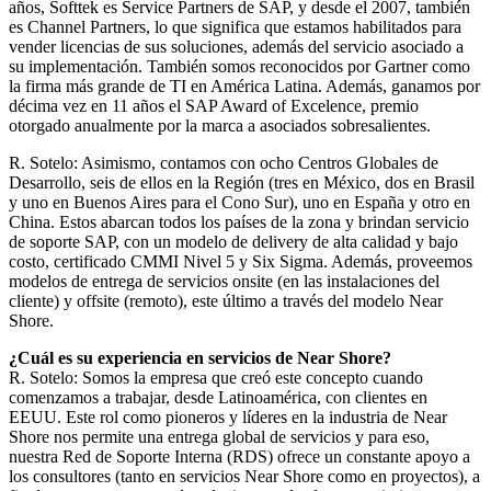
años, Softtek es Service Partners de SAP, y desde el 2007, también
es Channel Partners, lo que significa que estamos habilitados para
vender licencias de sus soluciones, además del servicio asociado a
su implementación. También somos reconocidos por Gartner como
la firma más grande de TI en América Latina. Además, ganamos por
décima vez en 11 años el SAP Award of Excelence, premio
otorgado anualmente por la marca a asociados sobresalientes.
R. Sotelo: Asimismo, contamos con ocho Centros Globales de
Desarrollo, seis de ellos en la Región (tres en México, dos en Brasil
y uno en Buenos Aires para el Cono Sur), uno en España y otro en
China. Estos abarcan todos los países de la zona y brindan servicio
de soporte SAP, con un modelo de delivery de alta calidad y bajo
costo, certificado CMMI Nivel 5 y Six Sigma. Además, proveemos
modelos de entrega de servicios onsite (en las instalaciones del
cliente) y offsite (remoto), este último a través del modelo Near
Shore.
¿Cuál es su experiencia en servicios de Near Shore?
R. Sotelo: Somos la empresa que creó este concepto cuando
comenzamos a trabajar, desde Latinoamérica, con clientes en
EEUU. Este rol como pioneros y líderes en la industria de Near
Shore nos permite una entrega global de servicios y para eso,
nuestra Red de Soporte Interna (RDS) ofrece un constante apoyo a
los consultores (tanto en servicios Near Shore como en proyectos), a