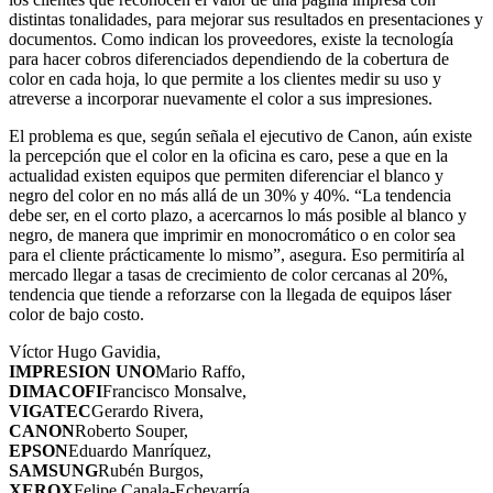
distintas tonalidades, para mejorar sus resultados en presentaciones y
documentos. Como indican los proveedores, existe la tecnología
para hacer cobros diferenciados dependiendo de la cobertura de
color en cada hoja, lo que permite a los clientes medir su uso y
atreverse a incorporar nuevamente el color a sus impresiones.
El problema es que, según señala el ejecutivo de Canon, aún existe
la percepción que el color en la oficina es caro, pese a que en la
actualidad existen equipos que permiten diferenciar el blanco y
negro del color en no más allá de un 30% y 40%. “La tendencia
debe ser, en el corto plazo, a acercarnos lo más posible al blanco y
negro, de manera que imprimir en monocromático o en color sea
para el cliente prácticamente lo mismo”, asegura. Eso permitiría al
mercado llegar a tasas de crecimiento de color cercanas al 20%,
tendencia que tiende a reforzarse con la llegada de equipos láser
color de bajo costo.
Víctor Hugo Gavidia,
IMPRESION UNO
Mario Raffo,
DIMACOFI
Francisco Monsalve,
VIGATEC
Gerardo Rivera,
CANON
Roberto Souper,
EPSON
Eduardo Manríquez,
SAMSUNG
Rubén Burgos,
XEROX
Felipe Canala-Echevarría,