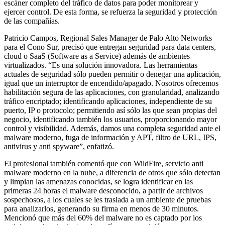
escáner completo del tráfico de datos para poder monitorear y
ejercer control. De esta forma, se refuerza la seguridad y protección
de las compañías.
Patricio Campos, Regional Sales Manager de Palo Alto Networks
para el Cono Sur, precisó que entregan seguridad para data centers,
cloud o SaaS (Software as a Service) además de ambientes
virtualizados. “Es una solución innovadora. Las herramientas
actuales de seguridad sólo pueden permitir o denegar una aplicación,
igual que un interruptor de encendido/apagado. Nosotros ofrecemos
habilitación segura de las aplicaciones, con granularidad, analizando
tráfico encriptado; identificando aplicaciones, independiente de su
puerto, IP o protocolo; permitiendo así sólo las que sean propias del
negocio, identificando también los usuarios, proporcionando mayor
control y visibilidad. Además, damos una completa seguridad ante el
malware moderno, fuga de información y APT, filtro de URL, IPS,
antivirus y anti spyware”, enfatizó.
El profesional también comentó que con WildFire, servicio anti
malware moderno en la nube, a diferencia de otros que sólo detectan
y limpian las amenazas conocidas, se logra identificar en las
primeras 24 horas el malware desconocido, a partir de archivos
sospechosos, a los cuales se les traslada a un ambiente de pruebas
para analizarlos, generando su firma en menos de 30 minutos.
Mencionó que más del 60% del malware no es captado por los