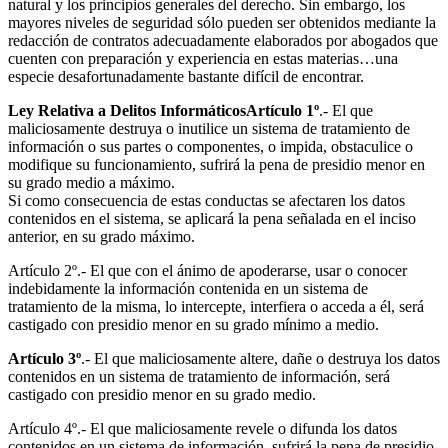
natural y los principios generales del derecho. Sin embargo, los
mayores niveles de seguridad sólo pueden ser obtenidos mediante la
redacción de contratos adecuadamente elaborados por abogados que
cuenten con preparación y experiencia en estas materias…una
especie desafortunadamente bastante difícil de encontrar.
Ley Relativa a Delitos Informáticos
Artículo 1º
.- El que
maliciosamente destruya o inutilice un sistema de tratamiento de
información o sus partes o componentes, o impida, obstaculice o
modifique su funcionamiento, sufrirá la pena de presidio menor en
su grado medio a máximo.
Si como consecuencia de estas conductas se afectaren los datos
contenidos en el sistema, se aplicará la pena señalada en el inciso
anterior, en su grado máximo.
Artículo 2º.- El que con el ánimo de apoderarse, usar o conocer
indebidamente la información contenida en un sistema de
tratamiento de la misma, lo intercepte, interfiera o acceda a él, será
castigado con presidio menor en su grado mínimo a medio.
Artículo 3º
.- El que maliciosamente altere, dañe o destruya los datos
contenidos en un sistema de tratamiento de información, será
castigado con presidio menor en su grado medio.
Artículo 4º.- El que maliciosamente revele o difunda los datos
contenidos en un sistema de información, sufrirá la pena de presidio