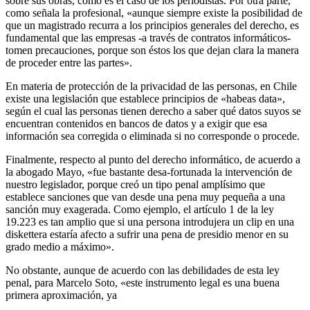
sobre sus obras, como es el caso de los periodistas. Por otra parte,
como señala la profesional, «aunque siempre existe la posibilidad de
que un magistrado recurra a los principios generales del derecho, es
fundamental que las empresas -a través de contratos informáticos-
tomen precauciones, porque son éstos los que dejan clara la manera
de proceder entre las partes».
En materia de protección de la privacidad de las personas, en Chile
existe una legislación que establece principios de «habeas data»,
según el cual las personas tienen derecho a saber qué datos suyos se
encuentran contenidos en bancos de datos y a exigir que esa
información sea corregida o eliminada si no corresponde o procede.
Finalmente, respecto al punto del derecho informático, de acuerdo a
la abogado Mayo, «fue bastante desa-fortunada la intervención de
nuestro legislador, porque creó un tipo penal amplísimo que
establece sanciones que van desde una pena muy pequeña a una
sanción muy exagerada. Como ejemplo, el artículo 1 de la ley
19.223 es tan amplio que si una persona introdujera un clip en una
diskettera estaría afecto a sufrir una pena de presidio menor en su
grado medio a máximo».
No obstante, aunque de acuerdo con las debilidades de esta ley
penal, para Marcelo Soto, «este instrumento legal es una buena
primera aproximación, ya