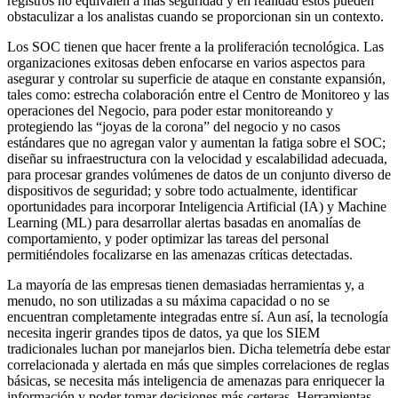
registros no equivalen a más seguridad y en realidad éstos pueden
obstaculizar a los analistas cuando se proporcionan sin un contexto.
Los SOC tienen que hacer frente a la proliferación tecnológica. Las
organizaciones exitosas deben enfocarse en varios aspectos para
asegurar y controlar su superficie de ataque en constante expansión,
tales como: estrecha colaboración entre el Centro de Monitoreo y las
operaciones del Negocio, para poder estar monitoreando y
protegiendo las “joyas de la corona” del negocio y no casos
estándares que no agregan valor y aumentan la fatiga sobre el SOC;
diseñar su infraestructura con la velocidad y escalabilidad adecuada,
para procesar grandes volúmenes de datos de un conjunto diverso de
dispositivos de seguridad; y sobre todo actualmente, identificar
oportunidades para incorporar Inteligencia Artificial (IA) y Machine
Learning (ML) para desarrollar alertas basadas en anomalías de
comportamiento, y poder optimizar las tareas del personal
permitiéndoles focalizarse en las amenazas críticas detectadas.
La mayoría de las empresas tienen demasiadas herramientas y, a
menudo, no son utilizadas a su máxima capacidad o no se
encuentran completamente integradas entre sí. Aun así, la tecnología
necesita ingerir grandes tipos de datos, ya que los SIEM
tradicionales luchan por manejarlos bien. Dicha telemetría debe estar
correlacionada y alertada en más que simples correlaciones de reglas
básicas, se necesita más inteligencia de amenazas para enriquecer la
información y poder tomar decisiones más certeras. Herramientas