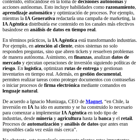
contenido, enfocándose en la toma de
decisiones autónomas
y
acciones autónomas. Esto incluye habilidades como
razonamiento
,
aprendizaje automático
y optimización de procesos. Por ejemplo,
mientras la
IA Generativa
redactaría una campaña de marketing, la
IA Agéntica
distribuiría ese contenido en los canales más efectivos
basándose en
análisis de datos en tiempo real
.
En términos prácticos, la
IA Agéntica
está transformando industrias.
Por ejemplo, en
atención al cliente
, estos sistemas no solo
responden preguntas, sino que abren tickets y resuelven problemas
de manera autónoma. Asimismo, en
finanzas
, analizan
datos de
mercado
y ejecutan operaciones de inversión siguiendo políticas de
riesgo
. En
logística
, optimizan
rutas de entrega
y gestionan
inventarios en tiempo real. Además, en
gestión documental
,
permiten realizar tareas como proteger documentos con contraseñas
o iniciar procesos de
firma electrónica
mediante comandos en
lenguaje natural
.
De acuerdo a Ignacio Munizaga, CEO de
Magnet
, “en Chile, la
inversión en
IA
ha ido en aumento y se ha construido lo necesario
para comenzar a implementar
IA Agéntica
en todo tipo de
industrias, desde
minería
y
agricultura
hasta la
banca
y el
retail
.
Procesos de
automatización
y
análisis de datos
que antes eran
imposibles cada vez están más cerca”.