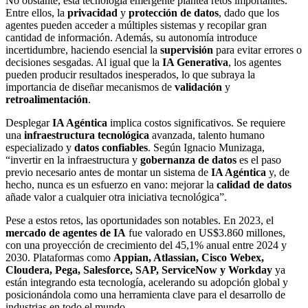
No obstante, esta tecnología emergente plantea retos importantes.
Entre ellos, la
privacidad
y
protección de datos
, dado que los
agentes pueden acceder a múltiples sistemas y recopilar gran
cantidad de información. Además, su autonomía introduce
incertidumbre, haciendo esencial la
supervisión
para evitar errores o
decisiones sesgadas. Al igual que la
IA Generativa
, los agentes
pueden producir resultados inesperados, lo que subraya la
importancia de diseñar mecanismos de
validación
y
retroalimentación
.
Desplegar
IA Agéntica
implica costos significativos. Se requiere
una
infraestructura tecnológica
avanzada, talento humano
especializado y
datos confiables
. Según Ignacio Munizaga,
“invertir en la infraestructura y
gobernanza de datos
es el paso
previo necesario antes de montar un sistema de
IA Agéntica
y, de
hecho, nunca es un esfuerzo en vano: mejorar la
calidad de datos
añade valor a cualquier otra iniciativa tecnológica”.
Pese a estos retos, las oportunidades son notables. En 2023, el
mercado de agentes de IA
fue valorado en US$3.860 millones,
con una proyección de crecimiento del 45,1% anual entre 2024 y
2030. Plataformas como
Appian, Atlassian, Cisco Webex,
Cloudera, Pega, Salesforce, SAP, ServiceNow y Workday
ya
están integrando esta tecnología, acelerando su adopción global y
posicionándola como una herramienta clave para el desarrollo de
industrias en todo el mundo.