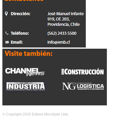
© Copyright 2026 Editora Microbyte Ltda.