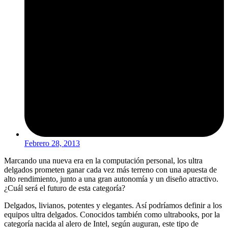
Febrero 28, 2013
Marcando una nueva era en la computación personal, los ultra
delgados prometen ganar cada vez más terreno con una apuesta de
alto rendimiento, junto a una gran autonomía y un diseño atractivo.
¿Cuál será el futuro de esta categoría?
Delgados, livianos, potentes y elegantes. Así podríamos definir a los
equipos ultra delgados. Conocidos también como ultrabooks, por la
categoría nacida al alero de Intel, según auguran, este tipo de