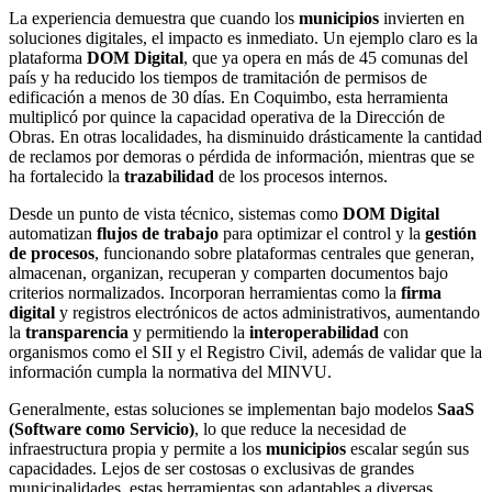
La experiencia demuestra que cuando los
municipios
invierten en
soluciones digitales, el impacto es inmediato. Un ejemplo claro es la
plataforma
DOM Digital
, que ya opera en más de 45 comunas del
país y ha reducido los tiempos de tramitación de permisos de
edificación a menos de 30 días. En Coquimbo, esta herramienta
multiplicó por quince la capacidad operativa de la Dirección de
Obras. En otras localidades, ha disminuido drásticamente la cantidad
de reclamos por demoras o pérdida de información, mientras que se
ha fortalecido la
trazabilidad
de los procesos internos.
Desde un punto de vista técnico, sistemas como
DOM Digital
automatizan
flujos de trabajo
para optimizar el control y la
gestión
de procesos
, funcionando sobre plataformas centrales que generan,
almacenan, organizan, recuperan y comparten documentos bajo
criterios normalizados. Incorporan herramientas como la
firma
digital
y registros electrónicos de actos administrativos, aumentando
la
transparencia
y permitiendo la
interoperabilidad
con
organismos como el SII y el Registro Civil, además de validar que la
información cumpla la normativa del MINVU.
Generalmente, estas soluciones se implementan bajo modelos
SaaS
(Software como Servicio)
, lo que reduce la necesidad de
infraestructura propia y permite a los
municipios
escalar según sus
capacidades. Lejos de ser costosas o exclusivas de grandes
municipalidades, estas herramientas son adaptables a diversas