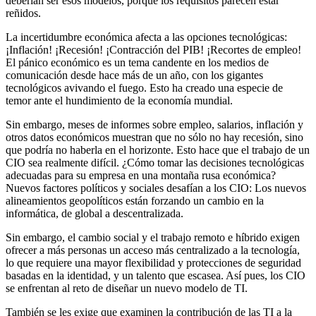
deberían ser esos modelos, porque los requisitos parecen estar
reñidos.
La incertidumbre económica afecta a las opciones tecnológicas:
¡Inflación! ¡Recesión! ¡Contracción del PIB! ¡Recortes de empleo!
El pánico económico es un tema candente en los medios de
comunicación desde hace más de un año, con los gigantes
tecnológicos avivando el fuego. Esto ha creado una especie de
temor ante el hundimiento de la economía mundial.
Sin embargo, meses de informes sobre empleo, salarios, inflación y
otros datos económicos muestran que no sólo no hay recesión, sino
que podría no haberla en el horizonte. Esto hace que el trabajo de un
CIO sea realmente difícil. ¿Cómo tomar las decisiones tecnológicas
adecuadas para su empresa en una montaña rusa económica?
Nuevos factores políticos y sociales desafían a los CIO: Los nuevos
alineamientos geopolíticos están forzando un cambio en la
informática, de global a descentralizada.
Sin embargo, el cambio social y el trabajo remoto e híbrido exigen
ofrecer a más personas un acceso más centralizado a la tecnología,
lo que requiere una mayor flexibilidad y protecciones de seguridad
basadas en la identidad, y un talento que escasea. Así pues, los CIO
se enfrentan al reto de diseñar un nuevo modelo de TI.
También se les exige que examinen la contribución de las TI a la