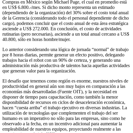
Compras en México según Michael Page, el cual en promedio está
en US$ 6.800.-/mes. Si dicho monto representa un estimado
(dependiendo de la organización) del 30% sobre el costo total anual
de la Gerencia (considerando todo el personal dependiente de dicho
cargo), podemos concluir que el costo anual de esta área estratégica
asciende a US$ 272.000. En conclusión, el costo de actividades
rutinarias (pero necesarias), asciende a un total anual cercano a US$
40.800, sólo en horas hombre/mujer.
Lo anterior considerando una lógica de jornada “normal” de trabajo
por 8 horas diarias, permite generar un efecto positivo, delegando
trabajos hacia el robot con un 90% de certeza, y generando una
administración más productiva de talentos hacia aquellas actividades
que generan valor para la organización.
El desafío que tenemos como región es enorme, nuestros niveles de
productividad en general aún son muy bajos en comparación a las
economías más desarrolladas (Fuente OIT), y la necesidad en
disponer de tiempo para capacitación, como también la menor
disponibilidad de recursos en ciclos de desaceleración económica,
hacen “cuesta arriba” el trabajo ejecutivo en diversas industrias. La
utilización de tecnologías que complementen el trabajo del ser
humano es un imperativo no sólo para las empresas, sino como he
observado a la fecha, en un incentivo adicional para aumentar la
empleabilidad de nuestros equipos, proyectando realmente a las