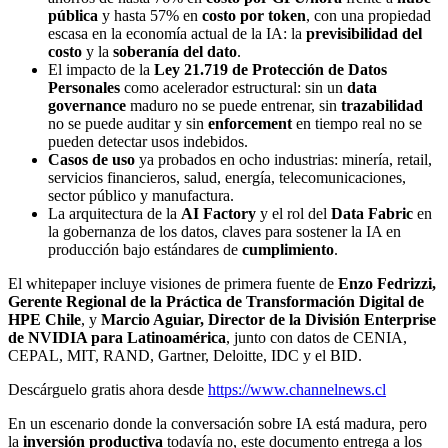
pública
y hasta 57% en
costo por token
, con una propiedad
escasa en la economía actual de la IA: la
previsibilidad del
costo
y la
soberanía del dato
.
El impacto de la
Ley 21.719 de Protección de Datos
Personales
como acelerador estructural: sin un
data
governance
maduro no se puede entrenar, sin
trazabilidad
no se puede auditar y sin
enforcement
en tiempo real no se
pueden detectar usos indebidos.
Casos de uso
ya probados en ocho industrias: minería, retail,
servicios financieros, salud, energía, telecomunicaciones,
sector público y manufactura.
La arquitectura de la
AI Factory
y el rol del
Data Fabric
en
la gobernanza de los datos, claves para sostener la IA en
producción bajo estándares de
cumplimiento
.
El whitepaper incluye visiones de primera fuente de
Enzo Fedrizzi,
Gerente Regional de la Práctica de Transformación Digital de
HPE Chile
, y
Marcio Aguiar, Director de la División Enterprise
de NVIDIA para Latinoamérica
, junto con datos de CENIA,
CEPAL, MIT, RAND, Gartner, Deloitte, IDC y el BID.
Descárguelo gratis ahora desde
https://www.channelnews.cl
En un escenario donde la conversación sobre IA está madura, pero
la
inversión productiva
todavía no, este documento entrega a los