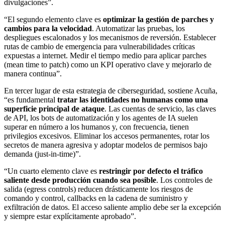
divulgaciones”.
“El segundo elemento clave es
optimizar la gestión de parches y
cambios para la velocidad
. Automatizar las pruebas, los
despliegues escalonados y los mecanismos de reversión. Establecer
rutas de cambio de emergencia para vulnerabilidades críticas
expuestas a internet. Medir el tiempo medio para aplicar parches
(mean time to patch) como un KPI operativo clave y mejorarlo de
manera continua”.
En tercer lugar de esta estrategia de ciberseguridad, sostiene Acuña,
“es fundamental
tratar las identidades no humanas como una
superficie principal de ataque
. Las cuentas de servicio, las claves
de API, los bots de automatización y los agentes de IA suelen
superar en número a los humanos y, con frecuencia, tienen
privilegios excesivos. Eliminar los accesos permanentes, rotar los
secretos de manera agresiva y adoptar modelos de permisos bajo
demanda (just‑in‑time)”.
“Un cuarto elemento clave es
restringir por defecto el tráfico
saliente desde producción cuando sea posible
. Los controles de
salida (egress controls) reducen drásticamente los riesgos de
comando y control, callbacks en la cadena de suministro y
exfiltración de datos. El acceso saliente amplio debe ser la excepción
y siempre estar explícitamente aprobado”.