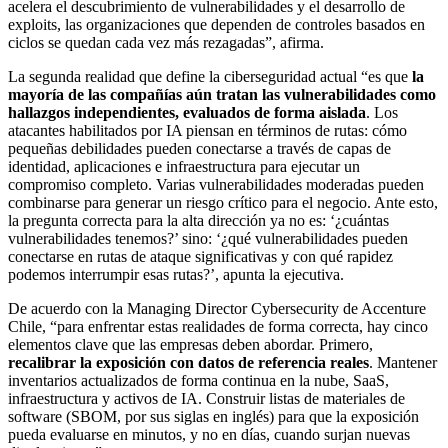
acelera el descubrimiento de vulnerabilidades y el desarrollo de
exploits, las organizaciones que dependen de controles basados en
ciclos se quedan cada vez más rezagadas”, afirma.
La segunda realidad que define la ciberseguridad actual “es que
la
mayoría de las compañías aún tratan las vulnerabilidades como
hallazgos independientes, evaluados de forma aislada
. Los
atacantes habilitados por IA piensan en términos de rutas: cómo
pequeñas debilidades pueden conectarse a través de capas de
identidad, aplicaciones e infraestructura para ejecutar un
compromiso completo. Varias vulnerabilidades moderadas pueden
combinarse para generar un riesgo crítico para el negocio. Ante esto,
la pregunta correcta para la alta dirección ya no es: ‘¿cuántas
vulnerabilidades tenemos?’ sino: ‘¿qué vulnerabilidades pueden
conectarse en rutas de ataque significativas y con qué rapidez
podemos interrumpir esas rutas?’, apunta la ejecutiva.
De acuerdo con la Managing Director Cybersecurity de Accenture
Chile, “para enfrentar estas realidades de forma correcta, hay cinco
elementos clave que las empresas deben abordar. Primero,
recalibrar la exposición con datos de referencia reales
. Mantener
inventarios actualizados de forma continua en la nube, SaaS,
infraestructura y activos de IA. Construir listas de materiales de
software (SBOM, por sus siglas en inglés) para que la exposición
pueda evaluarse en minutos, y no en días, cuando surjan nuevas