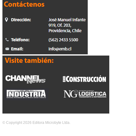
© Copyright 2026 Editora Microbyte Ltda.