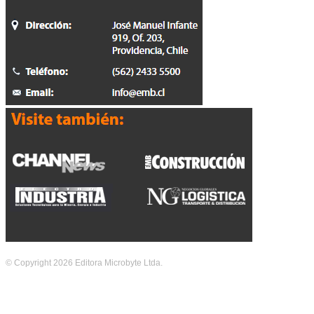
© Copyright 2026 Editora Microbyte Ltda.