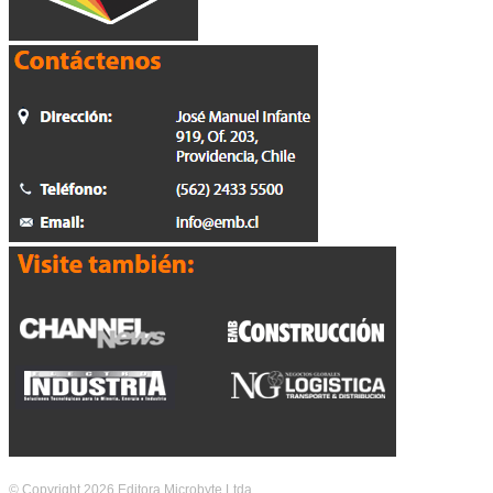
© Copyright 2026 Editora Microbyte Ltda.