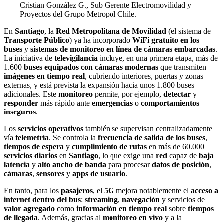
Cristian González G., Sub Gerente Electromovilidad y
Proyectos del Grupo Metropol Chile.
En
Santiago
, la
Red Metropolitana de Movilidad
(el sistema de
Transporte Público
) ya ha incorporado
WiFi gratuito en los
buses
y
sistemas de monitoreo en línea de cámaras embarcadas
.
La iniciativa de
televigilancia
incluye, en una primera etapa, más de
1.600
buses equipados con cámaras modernas
que transmiten
imágenes en tiempo real
, cubriendo interiores, puertas y zonas
externas, y está prevista la expansión hacia unos 1.800 buses
adicionales. Este
monitoreo
permite, por ejemplo,
detectar
y
responder
más rápido ante
emergencias
o
comportamientos
inseguros
.
Los
servicios operativos
también se supervisan centralizadamente
vía
telemetría
. Se controla la
frecuencia de salida de los buses
,
tiempos de espera
y
cumplimiento de rutas
en más de 60.000
servicios diarios
en
Santiago
, lo que exige una
red
capaz de
baja
latencia
y
alto ancho de banda
para procesar
datos de posición
,
cámaras
,
sensores
y
apps de usuario
.
En tanto, para los
pasajeros
, el
5G
mejora notablemente el
acceso a
internet dentro del bus
:
streaming
,
navegación
y servicios de
valor agregado
como
información en tiempo real
sobre
tiempos
de llegada
. Además, gracias al
monitoreo en vivo
y a la