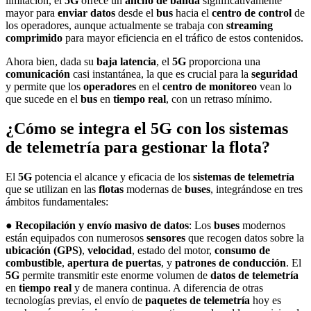
limitación, el
5G
ofrece un
ancho de banda
significativamente
mayor para
enviar datos
desde el
bus
hacia el
centro de control
de
los operadores, aunque actualmente se trabaja con
streaming
comprimido
para mayor eficiencia en el tráfico de estos contenidos.
Ahora bien, dada su
baja latencia
, el
5G
proporciona una
comunicación
casi instantánea, la que es crucial para la
seguridad
y permite que los
operadores
en el
centro de monitoreo
vean lo
que sucede en el
bus
en
tiempo real
, con un retraso mínimo.
¿Cómo se integra el 5G con los sistemas
de telemetría para gestionar la flota?
El
5G
potencia el alcance y eficacia de los
sistemas de telemetría
que se utilizan en las
flotas
modernas de
buses
, integrándose en tres
ámbitos fundamentales:
●
Recopilación y envío masivo de datos
: Los
buses
modernos
están equipados con numerosos
sensores
que recogen datos sobre la
ubicación (GPS)
,
velocidad
, estado del motor,
consumo de
combustible
,
apertura de puertas
, y
patrones de conducción
. El
5G
permite transmitir este enorme volumen de
datos de telemetría
en
tiempo real
y de manera continua. A diferencia de otras
tecnologías previas, el envío de
paquetes de telemetría
hoy es