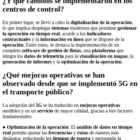
¿Y qué cambios se implementaron en los
centros de control?
En primer lugar, se llevó a cabo la
digitalización de la operación
,
lo que implica desplegar
sistemas
modernos que permitan
gestionar
la operación en tiempo real
, acorde a los
indicadores
contractuales
y la
información en línea
que se dispone de la
operación
. Entre estos, se destaca la implementación de un
completo
software de gestión de flotas
, una
plataforma
que
integra los
datos de telemetría
para la
visualización en mapas
, la
generación de informes
y la
optimización de la operación
.
¿Qué mejoras operativas se han
observado desde que se implementó 5G en
el transporte público?
La adopción del
5G
se ha traducido en
mejoras operativas
medibles y en un
servicio
de mayor calidad, gracias a tres factores
fundamentales:
●
Optimización de la operación
: El
análisis de datos en tiempo
real
permite ajustar las
frecuencias
y
rutas
de manera más
dinámica, reduciendo los
tiempos de espera
y mejorando la