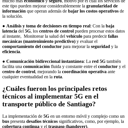
mucho más
económico
y
seguro
, motivo por el cual los servicios de
este tipo pueden mejorar considerablemente la
granularidad de
información
que operan además de
bajar los costos operativos
de
la solución.
●
Análisis y toma de decisiones en tiempo real
: Con la
baja
latencia
del
5G
, los
centros de control
pueden procesar estos datos
al instante, Monitorear la salud del
vehículo
para predecir
fallas
mecánicas (mantenimiento predictivo)
y evaluar el
comportamiento del conductor
para mejorar la
seguridad
y la
eficiencia
.
●
Comunicación bidireccional instantánea
: La
red 5G
también
facilita una
comunicación
fluida y constante entre el
conductor
y el
centro de control
, mejorando la
coordinación operativa
ante
cualquier eventualidad en la
ruta
.
¿Cuáles fueron los principales retos
técnicos al implementar 5G en el
transporte público de Santiago?
La implementación de
5G
en un entorno móvil y complejo como un
bus
presenta
desafíos técnicos
significativos, como, por ejemplo, la
cobertura continua
y el
traspaso (handover)
.