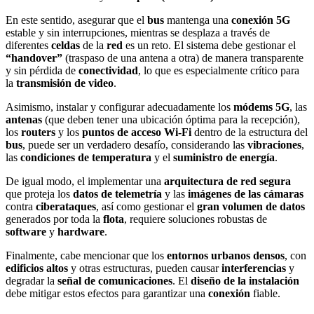
En este sentido, asegurar que el
bus
mantenga una
conexión 5G
estable y sin interrupciones, mientras se desplaza a través de
diferentes
celdas
de la
red
es un reto. El sistema debe gestionar el
“handover”
(traspaso de una antena a otra) de manera transparente
y sin pérdida de
conectividad
, lo que es especialmente crítico para
la
transmisión de video
.
Asimismo, instalar y configurar adecuadamente los
módems 5G
, las
antenas
(que deben tener una ubicación óptima para la recepción),
los
routers
y los
puntos de acceso Wi-Fi
dentro de la estructura del
bus
, puede ser un verdadero desafío, considerando las
vibraciones
,
las
condiciones de temperatura
y el
suministro de energía
.
De igual modo, el implementar una
arquitectura de red segura
que proteja los
datos de telemetría
y las
imágenes de las cámaras
contra
ciberataques
, así como gestionar el
gran volumen de datos
generados por toda la
flota
, requiere soluciones robustas de
software
y
hardware
.
Finalmente, cabe mencionar que los
entornos urbanos densos
, con
edificios altos
y otras estructuras, pueden causar
interferencias
y
degradar la
señal de comunicaciones
. El
diseño de la instalación
debe mitigar estos efectos para garantizar una
conexión
fiable.