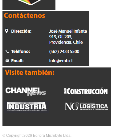
© Copyright 2026 Editora Microbyte Ltda.