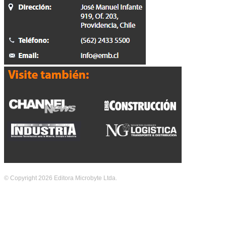
© Copyright 2026 Editora Microbyte Ltda.